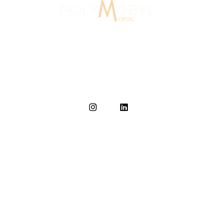
Au Maroc depuis 2007, Polymobyl, fondée en 1986 en
France, a créé l’agence de design et de signalétique,
Polymobyl Maroc, à Casablanca en 2007.
Accueil
L'agence
Domaine d'intervention
Nos réalisations
Actualités