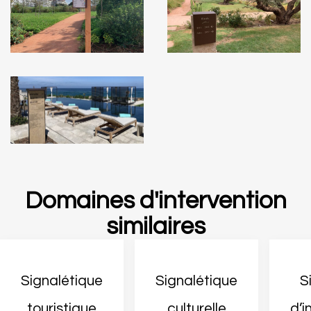
Domaines d'intervention
similaires
Signalétique
Signalétique
S
touristique
culturelle
d’i