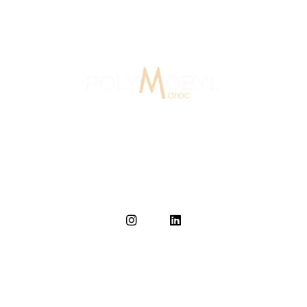
Au Maroc depuis 2007, Polymobyl, fondée en 1986 en
France, a créé l’agence de design et de signalétique,
Polymobyl Maroc, à Casablanca en 2007.
Accueil
L'agence