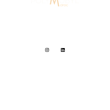
Au Maroc depuis 2007, Polymobyl, fondée en 1986 en
France, a créé l’agence de design et de signalétique,
Polymobyl Maroc, à Casablanca en 2007.
Accueil
L'agence
Domaine d'intervention
Nos réalisations
Actualités