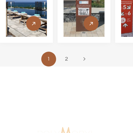
1
2
ue Maroc
15 Ans D'expérience
Agence Si