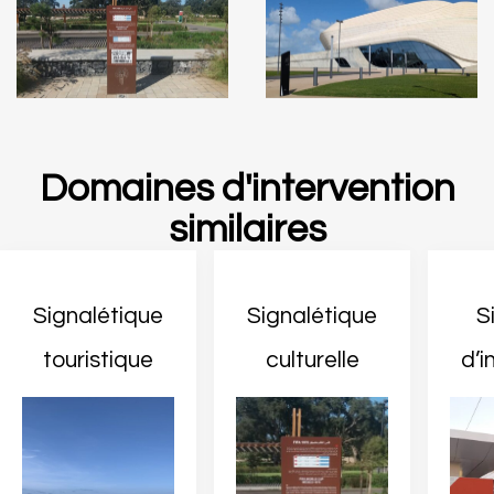
Domaines d'intervention
similaires
Signalétique
Signalétique
S
touristique
culturelle
d’i