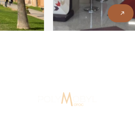
ignalétique Maroc
15 Ans D'expérience
Au Maroc depuis 2007, Polymobyl, fondée en 1986 en
France, a créé l’agence de design et de signalétique,
Polymobyl Maroc, à Casablanca en 2007.