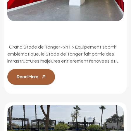
Grand stade de Tanger
Grand Stade de Tanger </h1 > Équipement sportif
emblématique, le Stade de Tanger fait partie des
infrastructures majeures entièrement rénovées et
mobilisées pour l’accueil de la Coupe d’Afrique des
Nations (CAN). Notre mission a porté sur la conception
Read More
et le design de la charte de signalétique, ainsi que sur
la définition des parcours, des […]