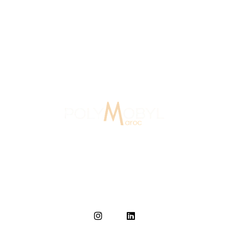
 Maroc
15 Ans D'expérience
Agence Sign
Au Maroc depuis 2007, Polymobyl, fondée en 1986 en
France, a créé l’agence de design et de signalétique,
Polymobyl Maroc, à Casablanca en 2007.