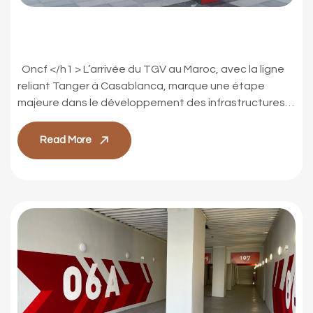
Gares TGV
Oncf </h1 > L’arrivée du TGV au Maroc, avec la ligne
reliant Tanger à Casablanca, marque une étape
majeure dans le développement des infrastructures
de transport du pays. Nous avons été missionnés pour
réaliser la charte de signalétique commune à
Read More
l’ensemble des 5 gares accueillant le TGV au Maroc
(Casa Voyageur, Rabat Agdal, Rabat […]