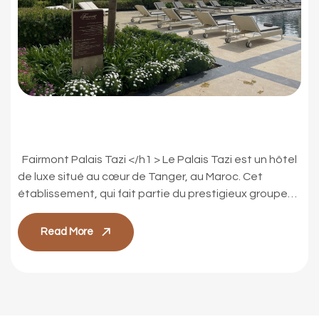
Hôtel Fairmont Palais Tazi
Fairmont Palais Tazi </h1 > Le Palais Tazi est un hôtel
de luxe situé au cœur de Tanger, au Maroc. Cet
établissement, qui fait partie du prestigieux groupe
Fairmont, est installé dans un ancien palais historique
entièrement rénové pour offrir une expérience haut
Read More
de gamme, mêlant élégance et héritage marocain.
POLYMOBYL Maroc a été […]