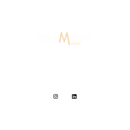
Au Maroc depuis 2007, Polymobyl, fondée en 1986 en
France, a créé l’agence de design et de signalétique,
Polymobyl Maroc, à Casablanca en 2007.
Accueil
L'agence