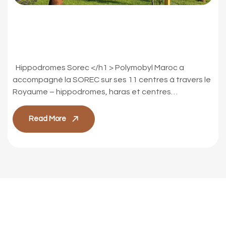
Hippodromes, haras et
centres d’entrainement
Hippodromes Sorec </h1 > Polymobyl Maroc a
accompagné la SOREC sur ses 11 centres à travers le
Royaume – hippodromes, haras et centres
d’entraînement – en développant une signalétique
fonctionnelle et intégrée. Du diagnostic initial à la
Read More
conception design et graphique jusqu’au dossier de
consultation des entreprises, une étude de
signalétique sur-mesure été réalisée. […]
 Signalétique Maroc
15 Ans D'expérience