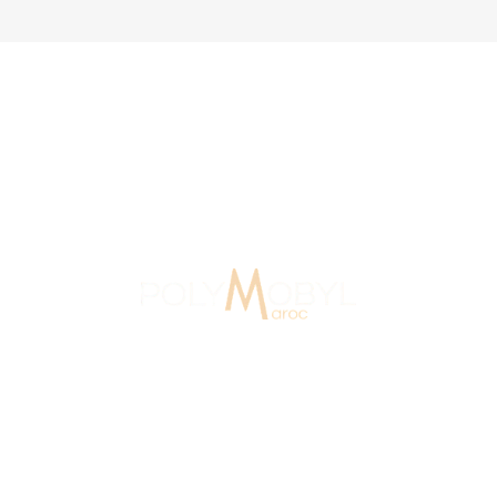
 Signalétique Maroc
15 Ans D'expérience
Au Maroc depuis 2007, Polymobyl, fondée en 1986 en
France, a créé l’agence de design et de signalétique,
Polymobyl Maroc, à Casablanca en 2007.