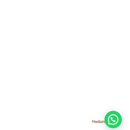
Adresse
3 boulevard Al Massira Al Khadra, Maarif, Casablanca - Maroc
+ 212 (0) 5 22 22 70 38
Email
contact@polymobyl-maroc.com
© Copyright 2026 Polymobyl. Tous droits réservés.
Medianation.ma